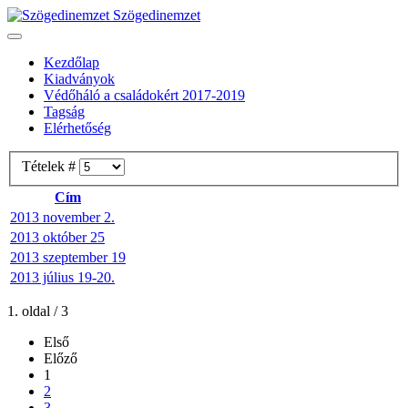
Szögedinemzet
Kezdőlap
Kiadványok
Védőháló a családokért 2017-2019
Tagság
Elérhetőség
Tételek #
Cím
2013 november 2.
2013 október 25
2013 szeptember 19
2013 július 19-20.
1. oldal / 3
Első
Előző
1
2
3