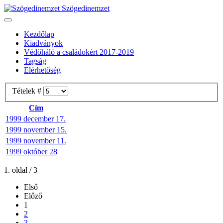
Szögedinemzet
Kezdőlap
Kiadványok
Védőháló a családokért 2017-2019
Tagság
Elérhetőség
Tételek #
Cím
1999 december 17.
1999 november 15.
1999 november 11.
1999 október 28
1. oldal / 3
Első
Előző
1
2
3