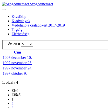
Szögedinemzet
Kezdőlap
Kiadványok
Védőháló a családokért 2017-2019
Tagság
Elérhetőség
Tételek #
Cím
1997 december 10.
1997 november 25.
1997 november 24.
1997 október 9.
1. oldal / 4
Első
Előző
1
2
3