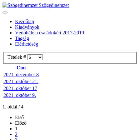
Szögedinemzet
Kezdőlap
Kiadványok
Védőháló a családokért 2017-2019
Tagság
Elérhetőség
Tételek #
Cím
2021. december 8
2021. október 21.
2021. október 17
2021. október 9.
1. oldal / 4
Első
Előző
1
2
3