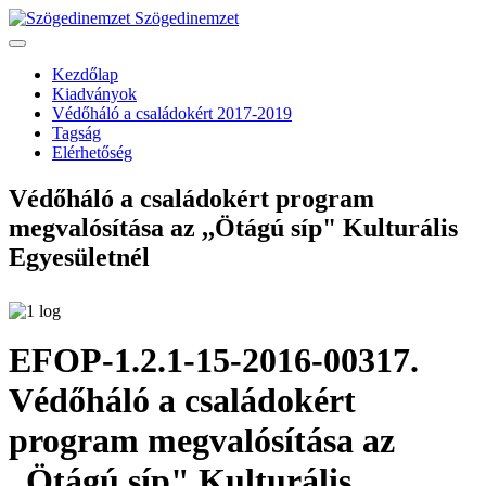
Szögedinemzet
Kezdőlap
Kiadványok
Védőháló a családokért 2017-2019
Tagság
Elérhetőség
Védőháló a családokért program
megvalósítása az ,,Ötágú síp" Kulturális
Egyesületnél
EFOP-1.2.1-15-2016-00317.
Védőháló a családokért
program megvalósítása az
,,Ötágú síp" Kulturális