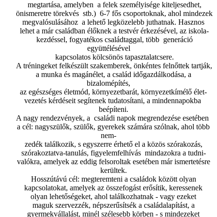
megtartása, amelyben a felek személyisége kiteljesedhet,
önismeretre törekvés stb.) 6-7 fős csoportoknak, ahol mindezek
megvalósulásához a lehető legközelebb juthatnak. Hasznos
lehet a már családban élőknek a testvér érkezésével, az iskola-
kezdéssel, fogyatékos családtaggal, több generáció
együttélésével
kapcsolatos kölcsönös tapasztalatcsere.
A tréningeket felkészült szakemberek, önkéntes felnőttek tartják,
a munka és magánélet, a család időgazdálkodása, a
bizalomépítés,
az egészséges életmód, környezetbarát, környezetkímélő élet-
vezetés kérdéseit segítenek tudatosítani, a mindennapokba
beépíteni.
A nagy rendezvények, a családi napok megrendezése esetében
a cél: nagyszülők, szülők, gyerekek számára szólnak, ahol több
nem-
zedék találkozik, s egyszerre érhető el a közös szórakozás,
szórakoztatva-tanulás, figyelemfelhívás mindazokra a tudni-
valókra, amelyek az eddig felsoroltak esetében már ismertetésre
kerültek.
Hosszútávú cél: megteremteni a családok között olyan
kapcsolatokat, amelyek az összefogást erősítik, keressenek
olyan lehetőségeket, ahol találkozhatnak - vagy ezeket
maguk szervezzék, népszerűsítsék a családalapítást, a
gyermekvállalást, minél szélesebb körben - s mindezeket