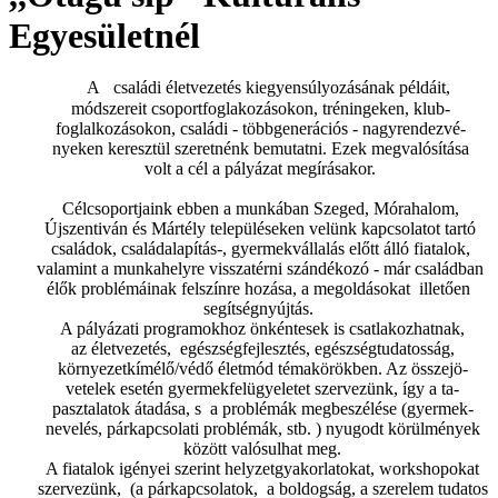
Egyesületnél
A családi életvezetés kiegyensúlyozásának példáit,
módszereit csoportfoglakozásokon, tréningeken, klub-
foglalkozásokon, családi - többgenerációs - nagyrendezvé-
nyeken keresztül szeretnénk bemutatni. Ezek megvalósítása
volt a cél a pályázat megírásakor.
Célcsoportjaink ebben a munkában Szeged, Mórahalom,
Újszentiván és Mártély településeken velünk kapcsolatot tartó
családok, családalapítás-, gyermekvállalás előtt álló fiatalok,
valamint a munkahelyre visszatérni szándékozó - már családban
élők problémáinak felszínre hozása, a megoldásokat illetően
segítségnyújtás.
A pályázati programokhoz önkéntesek is csatlakozhatnak,
az életvezetés, egészségfejlesztés, egészségtudatosság,
környezetkímélő/védő életmód témakörökben. Az összejö-
vetelek esetén gyermekfelügyeletet szervezünk, így a ta-
pasztalatok átadása, s a problémák megbeszélése (gyermek-
nevelés, párkapcsolati problémák, stb. ) nyugodt körülmények
között valósulhat meg.
A fiatalok igényei szerint helyzetgyakorlatokat, workshopokat
szervezünk, (a párkapcsolatok, a boldogság, a szerelem tudatos