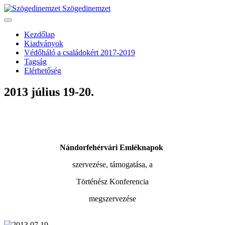
Szögedinemzet
Kezdőlap
Kiadványok
Védőháló a családokért 2017-2019
Tagság
Elérhetőség
2013 július 19-20.
Nándorfehérvári Emléknapok
szervezése, támogatása, a
Történész Konferencia
megszervezése