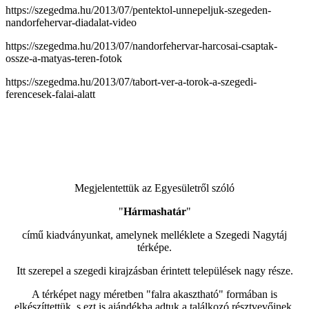
https://szegedma.hu/2013/07/pentektol-unnepeljuk-szegeden-
nandorfehervar-diadalat-video
https://szegedma.hu/2013/07/nandorfehervar-harcosai-csaptak-
ossze-a-matyas-teren-fotok
https://szegedma.hu/2013/07/tabort-ver-a-torok-a-szegedi-
ferencesek-falai-alatt
Megjelentettük az Egyesületről szóló
"
Hármashatár
"
című kiadványunkat, amelynek melléklete a Szegedi Nagytáj
térképe.
Itt szerepel a szegedi kirajzásban érintett települések nagy része.
A térképet nagy méretben "falra akasztható" formában is
elkészíttettük, s ezt is ajándékba adtuk a találkozó résztvevőinek.