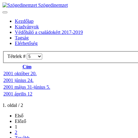
Szögedinemzet
Kezdőlap
Kiadványok
Védőháló a családokért 2017-2019
Tagság
Elérhetőség
Tételek #
Cím
2001 október 20.
2001 június 24.
2001 május 31-június 5.
2001 április 12
1. oldal / 2
Első
Előző
1
2
Tovább