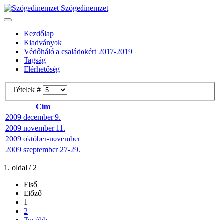
Szögedinemzet
Kezdőlap
Kiadványok
Védőháló a családokért 2017-2019
Tagság
Elérhetőség
Tételek #
Cím
2009 december 9.
2009 november 11.
2009 október-november
2009 szeptember 27-29.
1. oldal / 2
Első
Előző
1
2
Tovább