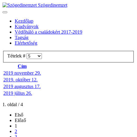
Szögedinemzet
Kezdőlap
Kiadványok
Védőháló a családokért 2017-2019
Tagság
Elérhetőség
Tételek #
Cím
2019 november 29.
2019. október 12.
2019 augusztus 17.
2019 július 26.
1. oldal / 4
Első
Előző
1
2
3