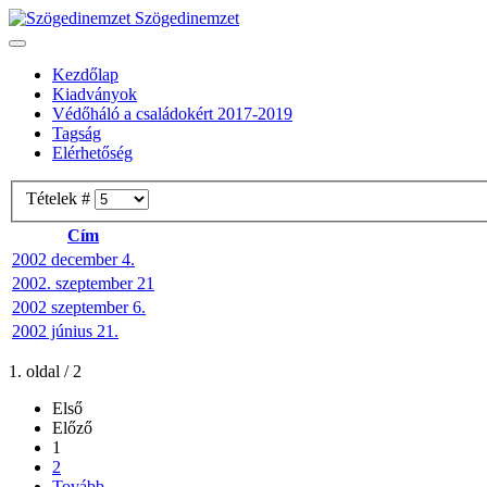
Szögedinemzet
Kezdőlap
Kiadványok
Védőháló a családokért 2017-2019
Tagság
Elérhetőség
Tételek #
Cím
2002 december 4.
2002. szeptember 21
2002 szeptember 6.
2002 június 21.
1. oldal / 2
Első
Előző
1
2
Tovább