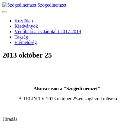
Szögedinemzet
Kezdőlap
Kiadványok
Védőháló a családokért 2017-2019
Tagság
Elérhetőség
2013 október 25
Alsóvároson a "Szögedi nemzet"
A TELIN TV 2013 október 25-én sugárzott műsora
Híradás :