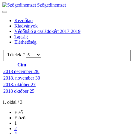
Szögedinemzet
Kezdőlap
Kiadványok
Védőháló a családokért 2017-2019
Tagság
Elérhetőség
Tételek #
Cím
2018 december 28.
2018. november 30
2018. október 27
2018 október 25
1. oldal / 3
Első
Előző
1
2
3