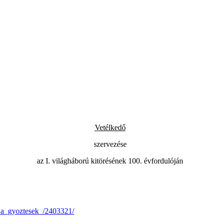
Vetélkedő
szervezése
az I. világháború kitörésének 100. évfordulóján
_a_gyoztesek_/2403321/