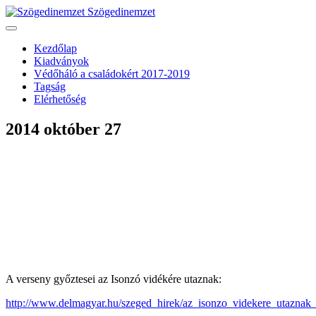
Szögedinemzet
Kezdőlap
Kiadványok
Védőháló a családokért 2017-2019
Tagság
Elérhetőség
2014 október 27
A verseny győztesei az Isonzó vidékére utaznak:
http://www.delmagyar.hu/szeged_hirek/az_isonzo_videkere_utaznak