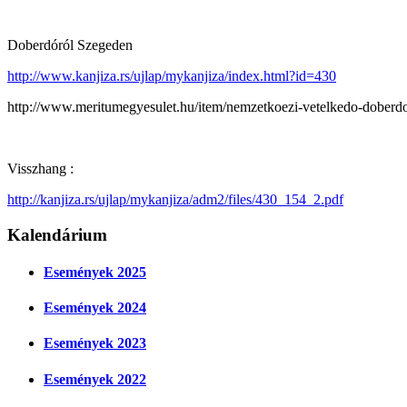
Doberdóról Szegeden
http://www.kanjiza.rs/ujlap/mykanjiza/index.html?id=430
http://www.meritumegyesulet.hu/item/nemzetkoezi-vetelkedo-doberdor
Visszhang :
http://kanjiza.rs/ujlap/mykanjiza/adm2/files/430_154_2.pdf
Kalendárium
Események 2025
Események 2024
Események 2023
Események 2022