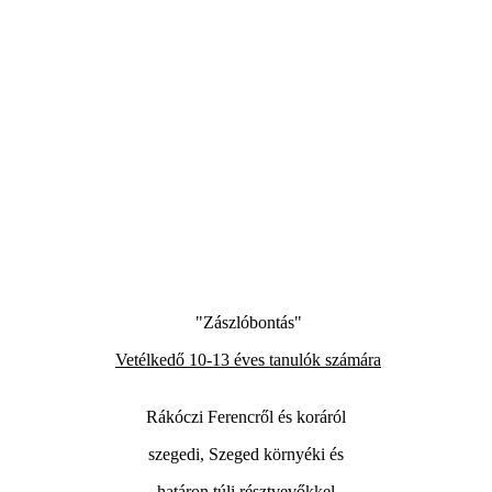
"Zászlóbontás"
Vetélkedő 10-13 éves tanulók számára
Rákóczi Ferencről és koráról
szegedi, Szeged környéki és
határon túli résztvevőkkel