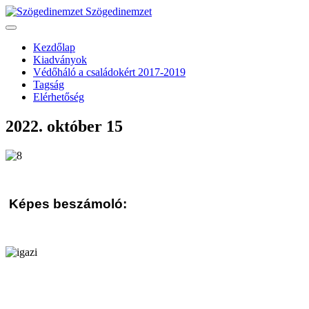
Szögedinemzet
Kezdőlap
Kiadványok
Védőháló a családokért 2017-2019
Tagság
Elérhetőség
2022. október 15
Képes beszámoló: