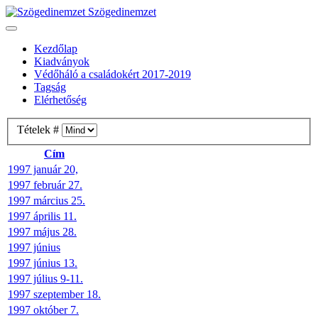
Szögedinemzet
Kezdőlap
Kiadványok
Védőháló a családokért 2017-2019
Tagság
Elérhetőség
Tételek #
Cím
1997 január 20,
1997 február 27.
1997 március 25.
1997 április 11.
1997 május 28.
1997 június
1997 június 13.
1997 július 9-11.
1997 szeptember 18.
1997 október 7.