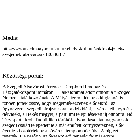
Média:
https://www.delmagyar.hu/kultura/helyi-kultura/sokfelol-jottek-
szegediek-alsovarosra-8033681/
Közösségi portál:
A Szegedi Alsóvárosi Ferences Templom Rendház és
Látogatóközpont immáron 11. alkalommal adott otthont a "Szögedi
Nemzet" találkozójának. A Mátyás téren idén az eddigieknél is
többen jöttek össze, hogy megemlékezzenek elődeikről, az
úgynevezett szegedi kirajzás során a délvidéki, a várost elhagyó és a
délvidéki, a Békés megyei, a partiumi településeken új otthonra lelő
Tisza-partiakról. Tudniillik a törökök kivonulása után nagyon sok
szegedi család telepedett le a már említett környezetekben, s ők
évente visszatértek az alsóvárosi templombúcsúba. Amíg ezt
tehették. De később, az őket követő generációk már egyre