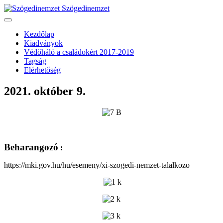
Szögedinemzet
Kezdőlap
Kiadványok
Védőháló a családokért 2017-2019
Tagság
Elérhetőség
2021. október 9.
Beharangozó
:
https://mki.gov.hu/hu/esemeny/xi-szogedi-nemzet-talalkozo