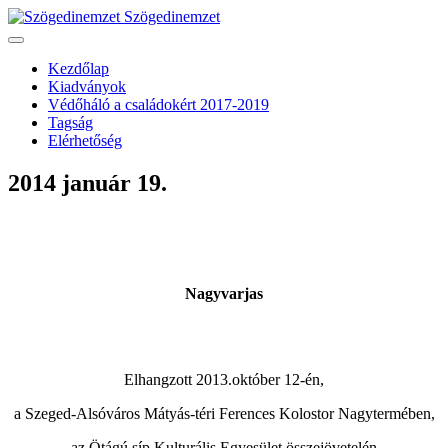
Szögedinemzet
Kezdőlap
Kiadványok
Védőháló a családokért 2017-2019
Tagság
Elérhetőség
2014 január 19.
Nagyvarjas
Elhangzott 2013.október 12-én,
a Szeged-Alsóváros Mátyás-téri Ferences Kolostor Nagytermében,
az Ötágú síp Kulturális Egyesület összejövetelén