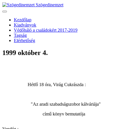
Szögedinemzet
Kezdőlap
Kiadványok
Védőháló a családokért 2017-2019
Tagság
Elérhetőség
1999 október 4.
Hétfő 18 óra, Virág Cukrászda :
"Az aradi szabadságszobor kálváriája"
című könyv bemutatója
Vendég :