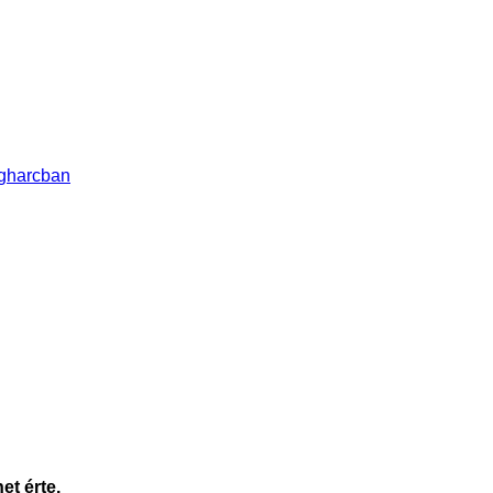
agharcban
et érte.