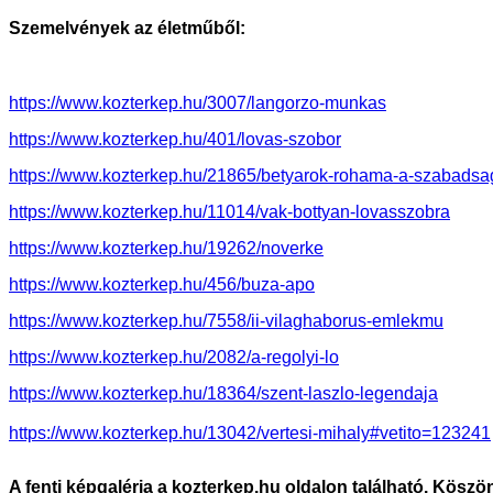
Szemelvények az életműből:
https://www.kozterkep.hu/3007/langorzo-munkas
https://www.kozterkep.hu/401/lovas-szobor
https://www.kozterkep.hu/21865/betyarok-rohama-a-szabads
https://www.kozterkep.hu/11014/vak-bottyan-lovasszobra
https://www.kozterkep.hu/19262/noverke
https://www.kozterkep.hu/456/buza-apo
https://www.kozterkep.hu/7558/ii-vilaghaborus-emlekmu
https://www.kozterkep.hu/2082/a-regolyi-lo
https://www.kozterkep.hu/18364/szent-laszlo-legendaja
https://www.kozterkep.hu/13042/vertesi-mihaly#vetito=123241
A fenti képgaléria a kozterkep.hu oldalon található. Köszön