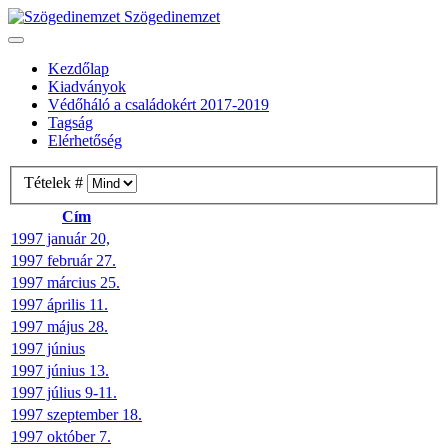
Szögedinemzet
Kezdőlap
Kiadványok
Védőháló a családokért 2017-2019
Tagság
Elérhetőség
Tételek #
Cím
1997 január 20,
1997 február 27.
1997 március 25.
1997 április 11.
1997 május 28.
1997 június
1997 június 13.
1997 július 9-11.
1997 szeptember 18.
1997 október 7.