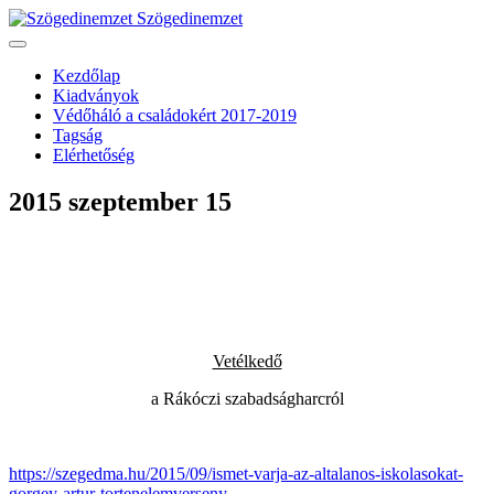
Szögedinemzet
Kezdőlap
Kiadványok
Védőháló a családokért 2017-2019
Tagság
Elérhetőség
2015 szeptember 15
Vetélkedő
a Rákóczi szabadságharcról
https://szegedma.hu/2015/09/ismet-varja-az-altalanos-iskolasokat-
gorgey-artur-tortenelemverseny