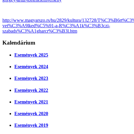
http://www.magyarszo.rs/hu/2829/kultura/132728/T%C3%B6rt%C3
vet%C3%A9lked%C5%91-a-R%C3%A1k%C3%B3czi-
szabads%C3%A1gharcr%C3%B3l.htm
Kalendárium
Események 2025
Események 2024
Események 2023
Események 2022
Események 2021
Események 2020
Események 2019