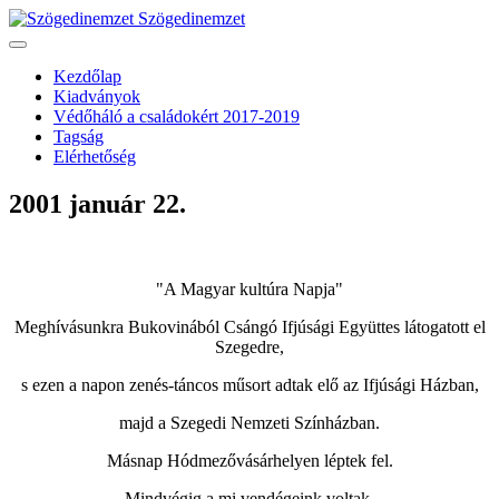
Szögedinemzet
Kezdőlap
Kiadványok
Védőháló a családokért 2017-2019
Tagság
Elérhetőség
2001 január 22.
"A Magyar kultúra Napja"
Meghívásunkra Bukovinából Csángó Ifjúsági Együttes látogatott el
Szegedre,
s ezen a napon zenés-táncos műsort adtak elő az Ifjúsági Házban,
majd a Szegedi Nemzeti Színházban.
Másnap Hódmezővásárhelyen léptek fel.
Mindvégig a mi vendégeink voltak.